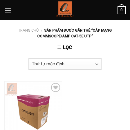
Skip
0
to
content
TRANG CHỦ
SẢN PHẨM ĐƯỢC GẮN THẺ “CÁP MẠNG
/
COMMSCOPE/AMP CAT-5E UTP”
LỌC
Add to
wishlist