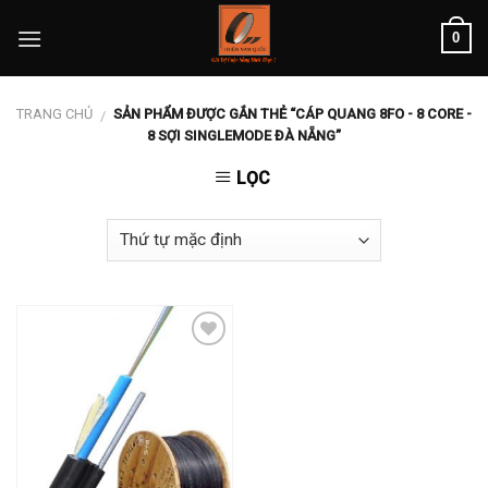
Skip
0
to
content
TRANG CHỦ
SẢN PHẨM ĐƯỢC GẮN THẺ “CÁP QUANG 8FO - 8 CORE -
/
8 SỢI SINGLEMODE ĐÀ NẴNG”
LỌC
Add to
wishlist