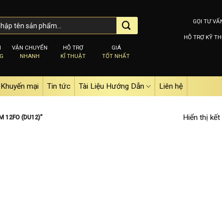
GỌI TƯ VẤ
HỖ TRỢ KỸ TH
M
VẬN CHUYỂN
HỖ TRỢ
GIÁ
NG
NHANH
KĨ THUẬT
TỐT NHẤT
Khuyến mại
Tin tức
Tài Liệu Hướng Dẫn
Liên hệ
Hiển thị kết
 12FO (DU12)”