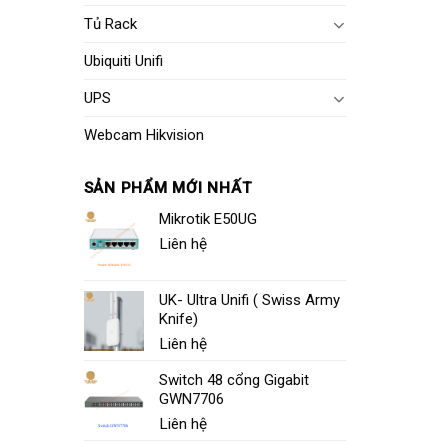
Tủ Rack
Ubiquiti Unifi
UPS
Webcam Hikvision
SẢN PHẨM MỚI NHẤT
Mikrotik E50UG
Liên hệ
UK- Ultra Unifi ( Swiss Army
Knife)
Liên hệ
Switch 48 cổng Gigabit
GWN7706
Liên hệ