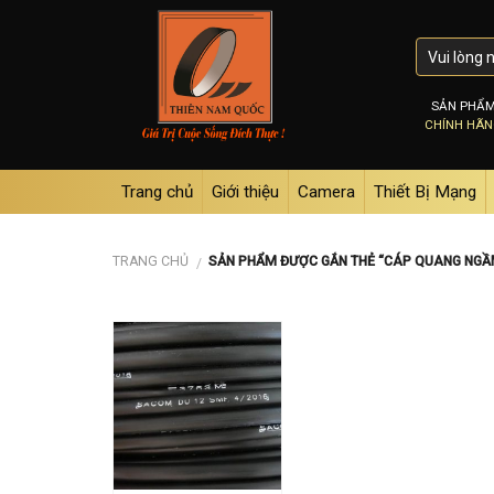
Skip
to
content
SẢN PHẨ
CHÍNH HÃ
Trang chủ
Giới thiệu
Camera
Thiết Bị Mạng
TRANG CHỦ
SẢN PHẨM ĐƯỢC GẮN THẺ “CÁP QUANG NGẦM
/
Add to
wishlist