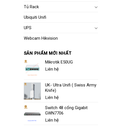
Tủ Rack
Ubiquiti Unifi
UPS
Webcam Hikvision
SẢN PHẨM MỚI NHẤT
Mikrotik E50UG
Liên hệ
UK- Ultra Unifi ( Swiss Army
Knife)
Liên hệ
Switch 48 cổng Gigabit
GWN7706
Liên hệ