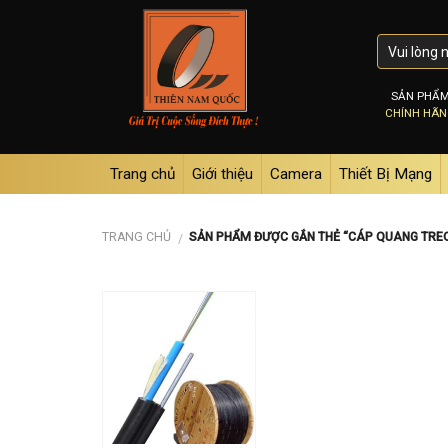
Skip
to
content
SẢN PHẨ
CHÍNH HÃ
Trang chủ
Giới thiệu
Camera
Thiết Bị Mạng
TRANG CHỦ
SẢN PHẨM ĐƯỢC GẮN THẺ “CÁP QUANG TREO 
/
Add to
wishlist