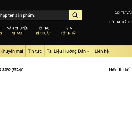
GỌI TƯ VẤ
HỖ TRỢ KỸ TH
M
VẬN CHUYỂN
HỖ TRỢ
GIÁ
NG
NHANH
KĨ THUẬT
TỐT NHẤT
Khuyến mại
Tin tức
Tài Liệu Hướng Dẫn
Liên hệ
Hiển thị kết
24FO (FE24)”