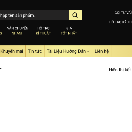
GỌI TƯ VẤ
HỖ TRỢ KỸ TH
M
VẬN CHUYỂN
HỖ TRỢ
GIÁ
NG
NHANH
KĨ THUẬT
TỐT NHẤT
Khuyến mại
Tin tức
Tài Liệu Hướng Dẫn
Liên hệ
Hiển thị kết
”