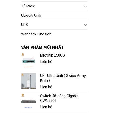
Tủ Rack
Ubiquiti Unifi
UPS
Webcam Hikvision
SẢN PHẨM MỚI NHẤT
Mikrotik E50UG
Liên hệ
UK- Ultra Unifi ( Swiss Army
Knife)
Liên hệ
Switch 48 cổng Gigabit
GWN7706
Liên hệ