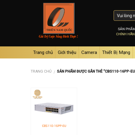
Skip
to
content
SẢN PHẨ
CHÍNH HÃ
Trang chủ
Giới thiệu
Camera
Thiết Bị Mạng
TRANG CHỦ
SẢN PHẨM ĐƯỢC GẮN THẺ “CBS110-16PP-EU
/
Add to
wishlist