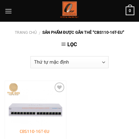
Skip
0
to
content
TRANG CHỦ
SẢN PHẨM ĐƯỢC GẮN THẺ “CBS110-16T-EU”
/
LỌC
Add to
wishlist