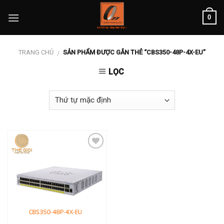
Skip
0
to
content
TRANG CHỦ
SẢN PHẨM ĐƯỢC GẮN THẺ “CBS350-48P-4X-EU”
/
LỌC
Add to
wishlist