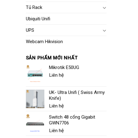
Tủ Rack
Ubiquiti Unifi
UPS
Webcam Hikvision
SẢN PHẨM MỚI NHẤT
Mikrotik E50UG
Liên hệ
UK- Ultra Unifi ( Swiss Army
Knife)
Liên hệ
Switch 48 cổng Gigabit
GWN7706
Liên hệ