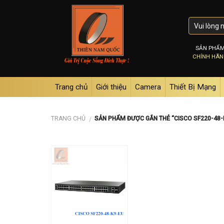
Skip
to
content
SẢN PHẨ
CHÍNH HÃ
Trang chủ
Giới thiệu
Camera
Thiết Bị Mạng
TRANG CHỦ
SẢN PHẨM ĐƯỢC GẮN THẺ “CISCO SF220-48-
/
Add to
wishlist