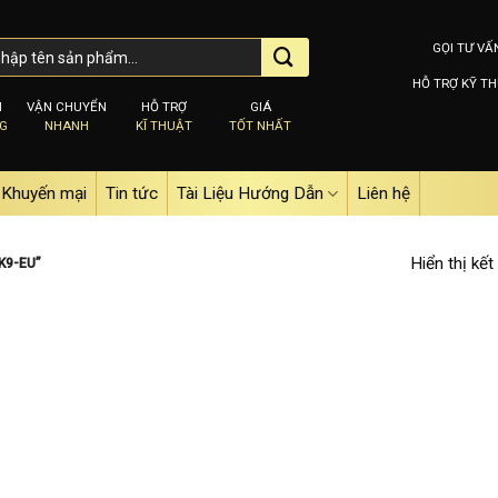
GỌI TƯ VẤ
HỖ TRỢ KỸ TH
M
VẬN CHUYỂN
HỖ TRỢ
GIÁ
NG
NHANH
KĨ THUẬT
TỐT NHẤT
Khuyến mại
Tin tức
Tài Liệu Hướng Dẫn
Liên hệ
Hiển thị kết
K9-EU”