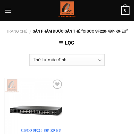
Skip
0
to
content
TRANG CHỦ
SẢN PHẨM ĐƯỢC GẮN THẺ “CISCO SF220-48P-K9-EU”
/
LỌC
Add to
wishlist