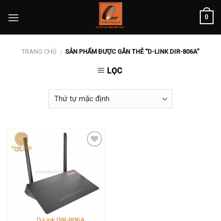
Skip
0
to
content
TRANG CHỦ
SẢN PHẨM ĐƯỢC GẮN THẺ “D-LINK DIR-806A”
/
LỌC
Add to
wishlist