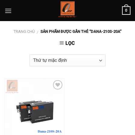
Skip
0
to
content
TRANG CHỦ
SẢN PHẨM ĐƯỢC GẮN THẺ “DANA-210S-20A”
/
LỌC
Add to
wishlist