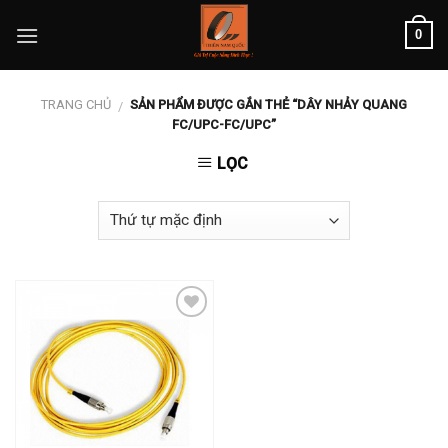
Skip
0
to
content
TRANG CHỦ
SẢN PHẨM ĐƯỢC GẮN THẺ “DÂY NHẢY QUANG
/
FC/UPC-FC/UPC”
LỌC
Add to
wishlist