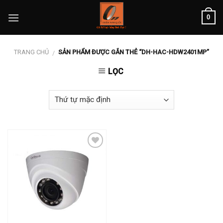
Skip
0
to
content
TRANG CHỦ
SẢN PHẨM ĐƯỢC GẮN THẺ “DH-HAC-HDW2401MP”
/
LỌC
Add to
wishlist