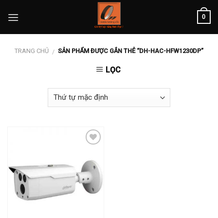
Skip
0
to
content
TRANG CHỦ
SẢN PHẨM ĐƯỢC GẮN THẺ “DH-HAC-HFW1230DP”
/
LỌC
Add to
wishlist