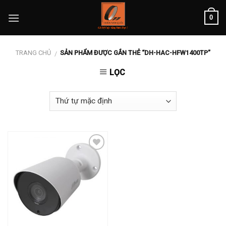
Skip
0
to
content
TRANG CHỦ
SẢN PHẨM ĐƯỢC GẮN THẺ “DH-HAC-HFW1400TP”
/
LỌC
Add to
wishlist