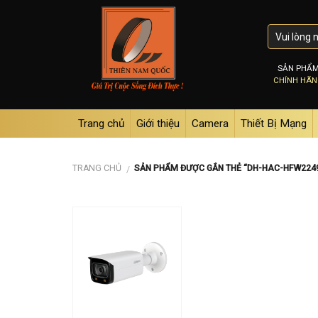
Skip
to
content
SẢN PHẨ
CHÍNH HÃ
Trang chủ
Giới thiệu
Camera
Thiết Bị Mạng
TRANG CHỦ
SẢN PHẨM ĐƯỢC GẮN THẺ “DH-HAC-HFW2249
/
Add to
wishlist