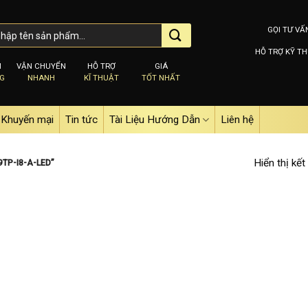
GỌI TƯ VẤ
HỖ TRỢ KỸ TH
M
VẬN CHUYỂN
HỖ TRỢ
GIÁ
NG
NHANH
KĨ THUẬT
TỐT NHẤT
Khuyến mại
Tin tức
Tài Liệu Hướng Dẫn
Liên hệ
Hiển thị kết
TP-I8-A-LED”