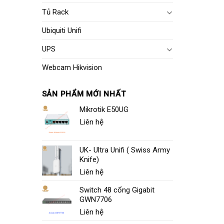
Tủ Rack
Ubiquiti Unifi
UPS
Webcam Hikvision
SẢN PHẨM MỚI NHẤT
Mikrotik E50UG
Liên hệ
UK- Ultra Unifi ( Swiss Army
Knife)
Liên hệ
Switch 48 cổng Gigabit
GWN7706
Liên hệ