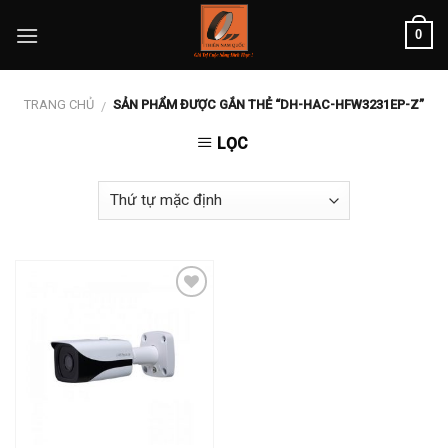
Skip
0
to
content
TRANG CHỦ
SẢN PHẨM ĐƯỢC GẮN THẺ “DH-HAC-HFW3231EP-Z”
/
LỌC
Add to
wishlist