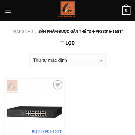
Skip
0
to
content
TRANG CHỦ
SẢN PHẨM ĐƯỢC GẮN THẺ “DH-PFS3016-16GT”
/
LỌC
Add to
wishlist