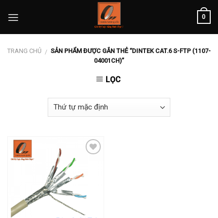
Skip
0
to
content
TRANG CHỦ
SẢN PHẨM ĐƯỢC GẮN THẺ “DINTEK CAT.6 S-FTP (1107-
/
04001CH)”
LỌC
Add to
wishlist