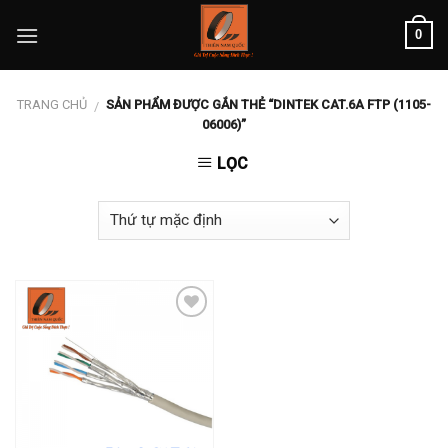
Skip
0
to
content
TRANG CHỦ
SẢN PHẨM ĐƯỢC GẮN THẺ “DINTEK CAT.6A FTP (1105-
/
06006)”
LỌC
Add to
wishlist