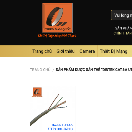
Skip
to
content
SẢN PHẨ
CHÍNH HÃ
Trang chủ
Giới thiệu
Camera
Thiết Bị Mạng
TRANG CHỦ
SẢN PHẨM ĐƯỢC GẮN THẺ “DINTEK CAT.6A UT
/
Add to
wishlist