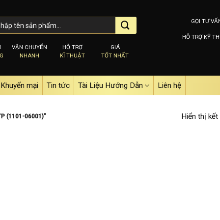
GỌI TƯ VẤ
HỖ TRỢ KỸ TH
M
VẬN CHUYỂN
HỖ TRỢ
GIÁ
NG
NHANH
KĨ THUẬT
TỐT NHẤT
Khuyến mại
Tin tức
Tài Liệu Hướng Dẫn
Liên hệ
Hiển thị kết
P (1101-06001)”