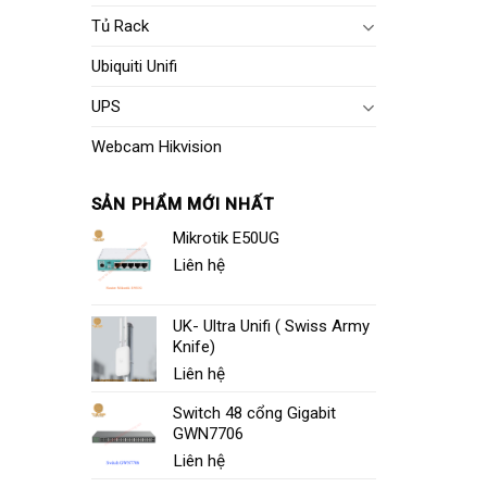
Tủ Rack
Ubiquiti Unifi
UPS
Webcam Hikvision
SẢN PHẨM MỚI NHẤT
Mikrotik E50UG
Liên hệ
UK- Ultra Unifi ( Swiss Army
Knife)
Liên hệ
Switch 48 cổng Gigabit
GWN7706
Liên hệ