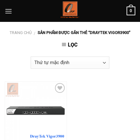
Skip
0
to
content
TRANG CHỦ
SẢN PHẨM ĐƯỢC GẮN THẺ “DRAYTEK VIGOR3900”
/
LỌC
Add to
wishlist