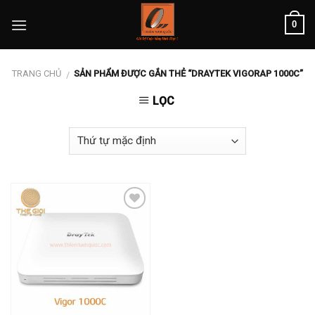
Skip
0
to
content
TRANG CHỦ
SẢN PHẨM ĐƯỢC GẮN THẺ “DRAYTEK VIGORAP 1000C”
/
LỌC
Add to
wishlist