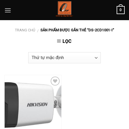
Skip
0
to
content
TRANG CHỦ
SẢN PHẨM ĐƯỢC GẮN THẺ “DS-2CD1001-I”
/
LỌC
Add to
wishlist