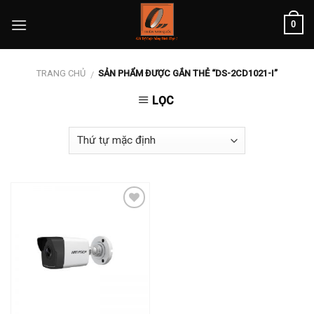
Skip
0
to
content
TRANG CHỦ
SẢN PHẨM ĐƯỢC GẮN THẺ “DS-2CD1021-I”
/
LỌC
Add to
wishlist