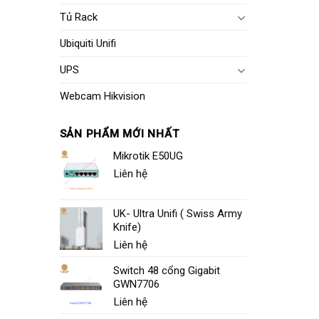
Tủ Rack
Ubiquiti Unifi
UPS
Webcam Hikvision
SẢN PHẨM MỚI NHẤT
Mikrotik E50UG
Liên hệ
UK- Ultra Unifi ( Swiss Army
Knife)
Liên hệ
Switch 48 cổng Gigabit
GWN7706
Liên hệ