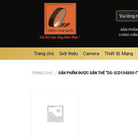
Skip
to
content
SẢN PHẨ
CHÍNH HÃ
Trang chủ
Giới thiệu
Camera
Thiết Bị Mạng
TRANG CHỦ
SẢN PHẨM ĐƯỢC GẮN THẺ “DS-2CD1043G0-I
/
Add to
wishlist