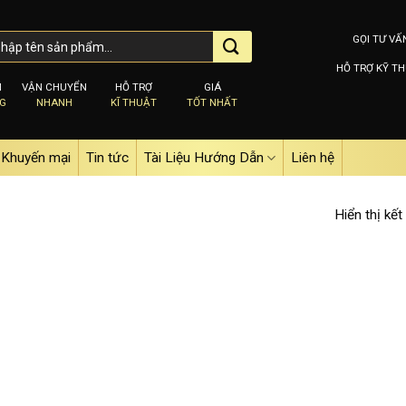
GỌI TƯ VẤ
HỖ TRỢ KỸ TH
M
VẬN CHUYỂN
HỖ TRỢ
GIÁ
NG
NHANH
KĨ THUẬT
TỐT NHẤT
Khuyến mại
Tin tức
Tài Liệu Hướng Dẫn
Liên hệ
Hiển thị kết
”