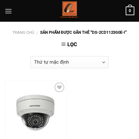
Skip
0
to
content
TRANG CHỦ
SẢN PHẨM ĐƯỢC GẮN THẺ “DS-2CD1123G0E-I”
/
LỌC
Add to
wishlist