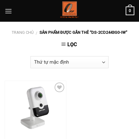
Skip
0
to
content
TRANG CHỦ
SẢN PHẨM ĐƯỢC GẮN THẺ “DS-2CD2443G0-IW”
/
LỌC
Add to
wishlist