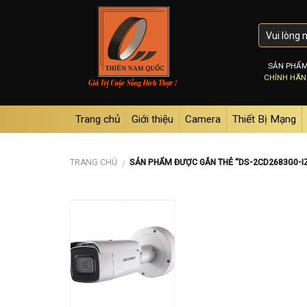
Skip
to
content
SẢN PHẨ
CHÍNH HÃ
Trang chủ
Giới thiệu
Camera
Thiết Bị Mạng
TRANG CHỦ
SẢN PHẨM ĐƯỢC GẮN THẺ “DS-2CD2683G0-I
/
Add to
wishlist