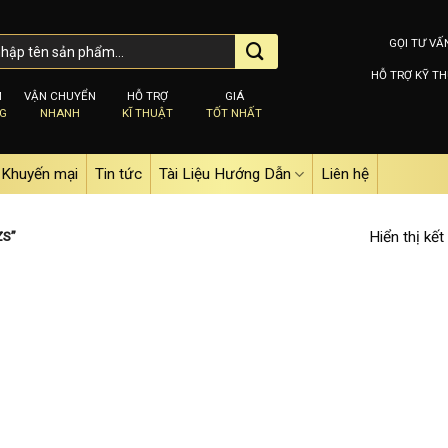
GỌI TƯ VẤ
HỖ TRỢ KỸ TH
M
VẬN CHUYỂN
HỖ TRỢ
GIÁ
NG
NHANH
KĨ THUẬT
TỐT NHẤT
Khuyến mại
Tin tức
Tài Liệu Hướng Dẫn
Liên hệ
Hiển thị kết
ZS”