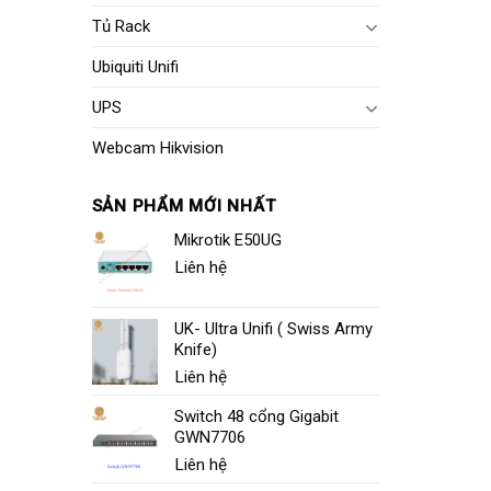
Tủ Rack
Ubiquiti Unifi
UPS
Webcam Hikvision
SẢN PHẨM MỚI NHẤT
Mikrotik E50UG
Liên hệ
UK- Ultra Unifi ( Swiss Army
Knife)
Liên hệ
Switch 48 cổng Gigabit
GWN7706
Liên hệ