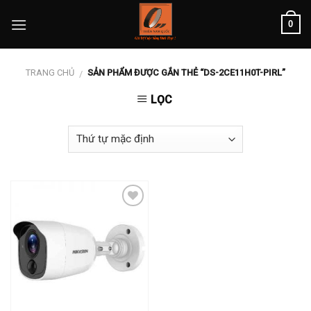
Skip
0
to
content
TRANG CHỦ
SẢN PHẨM ĐƯỢC GẮN THẺ “DS-2CE11H0T-PIRL”
/
LỌC
Add to
wishlist