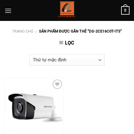
Skip
0
to
content
TRANG CHỦ
SẢN PHẨM ĐƯỢC GẮN THẺ “DS-2CE16C0T-IT5”
/
LỌC
Add to
wishlist