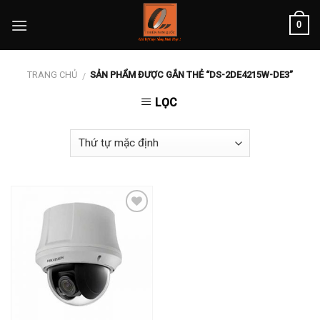
Skip
0
to
content
TRANG CHỦ
SẢN PHẨM ĐƯỢC GẮN THẺ “DS-2DE4215W-DE3”
/
LỌC
Add to
wishlist