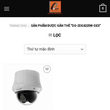
Skip
0
to
content
TRANG CHỦ
SẢN PHẨM ĐƯỢC GẮN THẺ “DS-2DE4225W-DE3”
/
LỌC
Add to
wishlist