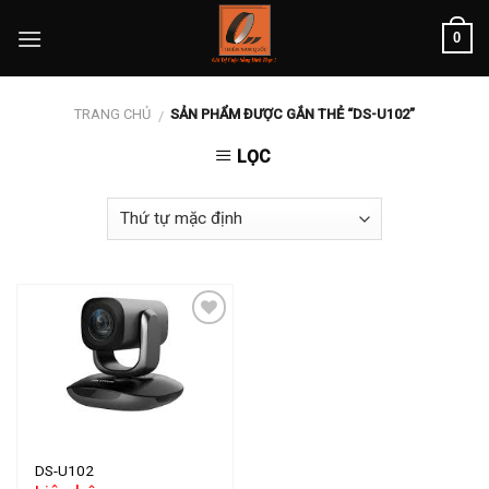
Skip
0
to
content
TRANG CHỦ
SẢN PHẨM ĐƯỢC GẮN THẺ “DS-U102”
/
LỌC
Add to
wishlist
DS-U102