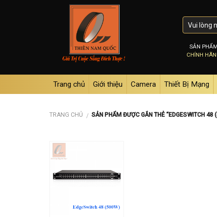
Skip
to
content
SẢN PHẨ
CHÍNH HÃ
Trang chủ
Giới thiệu
Camera
Thiết Bị Mạng
TRANG CHỦ
SẢN PHẨM ĐƯỢC GẮN THẺ “EDGESWITCH 48 (
/
Add to
wishlist