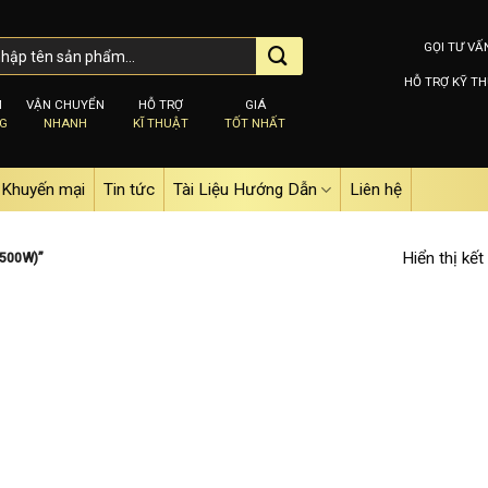
GỌI TƯ VẤ
HỖ TRỢ KỸ TH
M
VẬN CHUYỂN
HỖ TRỢ
GIÁ
NG
NHANH
KĨ THUẬT
TỐT NHẤT
Khuyến mại
Tin tức
Tài Liệu Hướng Dẫn
Liên hệ
Hiển thị kết
500W)”