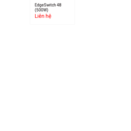
EdgeSwitch 48
(500W)
Liên hệ