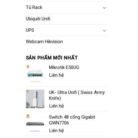
Tủ Rack
Ubiquiti Unifi
UPS
Webcam Hikvision
SẢN PHẨM MỚI NHẤT
Mikrotik E50UG
Liên hệ
UK- Ultra Unifi ( Swiss Army
Knife)
Liên hệ
Switch 48 cổng Gigabit
GWN7706
Liên hệ