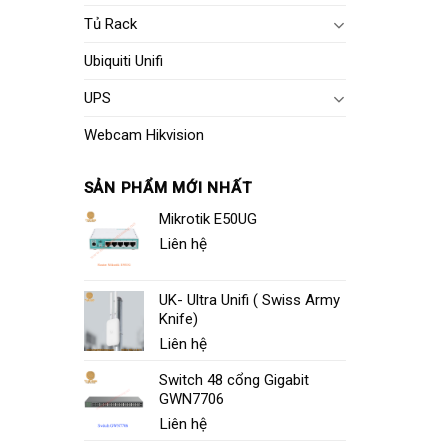
Tủ Rack
Ubiquiti Unifi
UPS
Webcam Hikvision
SẢN PHẨM MỚI NHẤT
Mikrotik E50UG
Liên hệ
UK- Ultra Unifi ( Swiss Army
Knife)
Liên hệ
Switch 48 cổng Gigabit
GWN7706
Liên hệ