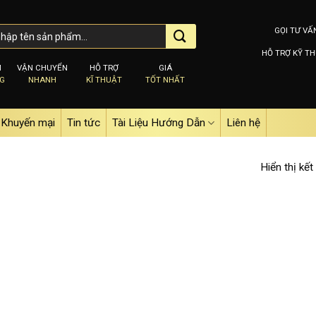
GỌI TƯ VẤ
HỖ TRỢ KỸ TH
M
VẬN CHUYỂN
HỖ TRỢ
GIÁ
NG
NHANH
KĨ THUẬT
TỐT NHẤT
Khuyến mại
Tin tức
Tài Liệu Hướng Dẫn
Liên hệ
Hiển thị kết