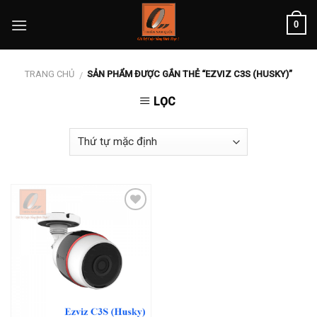
Skip
0
to
content
TRANG CHỦ
SẢN PHẨM ĐƯỢC GẮN THẺ “EZVIZ C3S (HUSKY)”
/
LỌC
Add to
wishlist