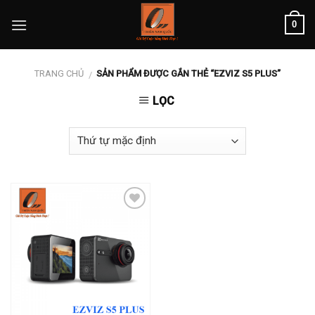
Skip
0
to
content
TRANG CHỦ
SẢN PHẨM ĐƯỢC GẮN THẺ “EZVIZ S5 PLUS”
/
LỌC
Add to
wishlist