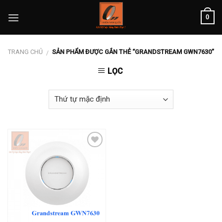
Skip
0
to
content
TRANG CHỦ
SẢN PHẨM ĐƯỢC GẮN THẺ “GRANDSTREAM GWN7630”
/
LỌC
Add to
wishlist