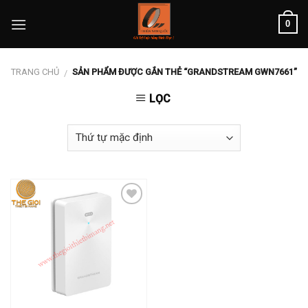
Skip
0
to
content
TRANG CHỦ
SẢN PHẨM ĐƯỢC GẮN THẺ “GRANDSTREAM GWN7661”
/
LỌC
Add to
wishlist