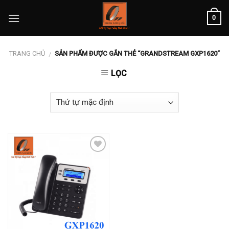
Skip
0
to
content
TRANG CHỦ
SẢN PHẨM ĐƯỢC GẮN THẺ “GRANDSTREAM GXP1620”
/
LỌC
Add to
wishlist