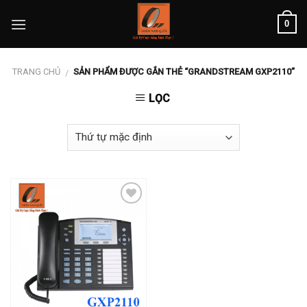
Skip
0
to
content
TRANG CHỦ
SẢN PHẨM ĐƯỢC GẮN THẺ “GRANDSTREAM GXP2110”
/
LỌC
Add to
wishlist