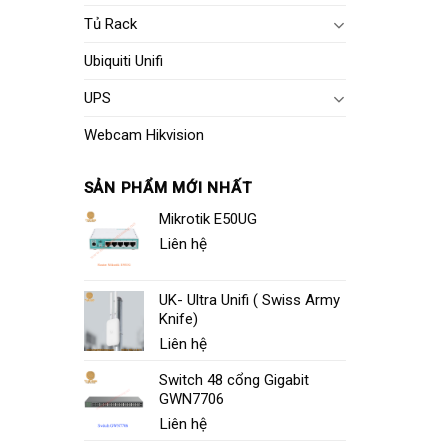
Tủ Rack
Ubiquiti Unifi
UPS
Webcam Hikvision
SẢN PHẨM MỚI NHẤT
Mikrotik E50UG
Liên hệ
UK- Ultra Unifi ( Swiss Army
Knife)
Liên hệ
Switch 48 cổng Gigabit
GWN7706
Liên hệ