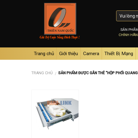
Skip
to
content
SẢN PHẨ
CHÍNH HÃ
Trang chủ
Giới thiệu
Camera
Thiết Bị Mạng
TRANG CHỦ
SẢN PHẨM ĐƯỢC GẮN THẺ “HỘP PHỐI QUANG O
/
Add to
wishlist