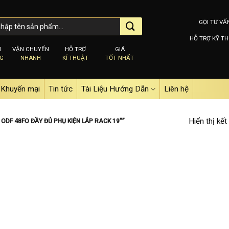
GỌI TƯ VẤ
HỖ TRỢ KỸ TH
M
VẬN CHUYỂN
HỖ TRỢ
GIÁ
NG
NHANH
KĨ THUẬT
TỐT NHẤT
Khuyến mại
Tin tức
Tài Liệu Hướng Dẫn
Liên hệ
Hiển thị kết
DF 48FO ĐẦY ĐỦ PHỤ KIỆN LẮP RACK 19″”