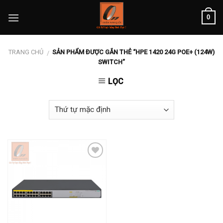
Skip
0
to
content
TRANG CHỦ
SẢN PHẨM ĐƯỢC GẮN THẺ “HPE 1420 24G POE+ (124W)
/
SWITCH”
LỌC
Add to
wishlist