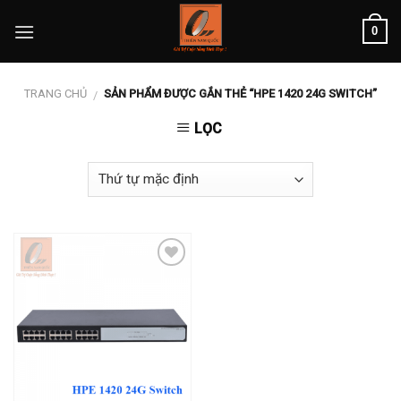
Skip
0
to
content
TRANG CHỦ
SẢN PHẨM ĐƯỢC GẮN THẺ “HPE 1420 24G SWITCH”
/
LỌC
Add to
wishlist