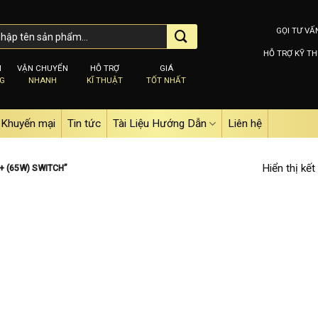
GỌI TƯ VẤ
HỖ TRỢ KỸ TH
M
VẬN CHUYỂN
HỖ TRỢ
GIÁ
NG
NHANH
KĨ THUẬT
TỐT NHẤT
Khuyến mại
Tin tức
Tài Liệu Hướng Dẫn
Liên hệ
Hiển thị kết
+ (65W) SWITCH”