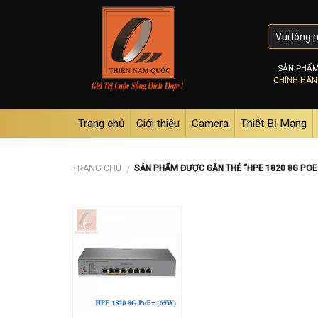
Skip
to
content
SẢN PHẨ
CHÍNH HÃ
Trang chủ
Giới thiệu
Camera
Thiết Bị Mạng
TRANG CHỦ
SẢN PHẨM ĐƯỢC GẮN THẺ “HPE 1820 8G POE
/
Add to
wishlist