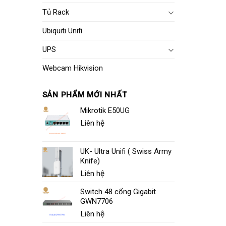
Tủ Rack
Ubiquiti Unifi
UPS
Webcam Hikvision
SẢN PHẨM MỚI NHẤT
Mikrotik E50UG
Liên hệ
UK- Ultra Unifi ( Swiss Army
Knife)
Liên hệ
Switch 48 cổng Gigabit
GWN7706
Liên hệ