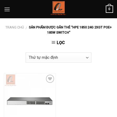
Skip
0
to
content
TRANG CHỦ
SẢN PHẨM ĐƯỢC GẮN THẺ “HPE 1850 24G 2XGT POE+
/
185W SWITCH”
LỌC
Add to
wishlist