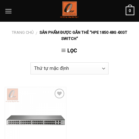
Skip
0
to
content
TRANG CHỦ
SẢN PHẨM ĐƯỢC GẮN THẺ “HPE 1850 48G 4XGT
/
SWITCH”
LỌC
Add to
wishlist