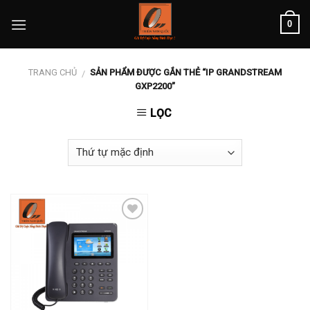
Skip
0
to
content
TRANG CHỦ
SẢN PHẨM ĐƯỢC GẮN THẺ “IP GRANDSTREAM
/
GXP2200”
LỌC
Add to
wishlist