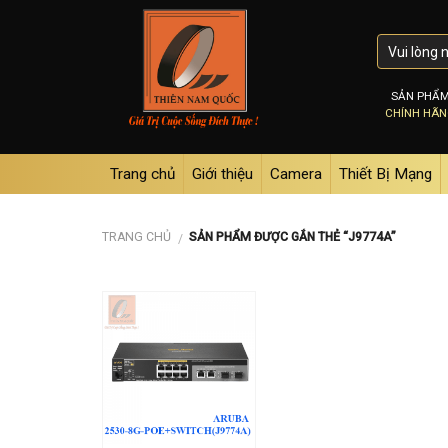
Skip
to
content
SẢN PHẨ
CHÍNH HÃ
Trang chủ
Giới thiệu
Camera
Thiết Bị Mạng
TRANG CHỦ
SẢN PHẨM ĐƯỢC GẮN THẺ “J9774A”
/
Add to
wishlist