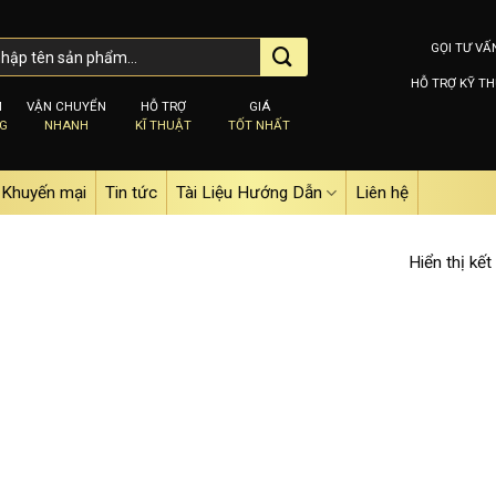
GỌI TƯ VẤ
HỖ TRỢ KỸ TH
M
VẬN CHUYỂN
HỖ TRỢ
GIÁ
NG
NHANH
KĨ THUẬT
TỐT NHẤT
Khuyến mại
Tin tức
Tài Liệu Hướng Dẫn
Liên hệ
Hiển thị kết