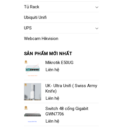
Tủ Rack
Ubiquiti Unifi
UPS
Webcam Hikvision
SẢN PHẨM MỚI NHẤT
Mikrotik E50UG
Liên hệ
UK- Ultra Unifi ( Swiss Army
Knife)
Liên hệ
Switch 48 cổng Gigabit
GWN7706
Liên hệ